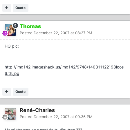
Quote
Thomas
Posted
December 22, 2007 at 08:37 PM
HQ pic:
http://img142.imageshack.us/img142/9748/140311122198loos
6.th.jpg
Quote
René-Charles
Posted
December 22, 2007 at 09:36 PM
Merci thomas en possède tu d'autres ???