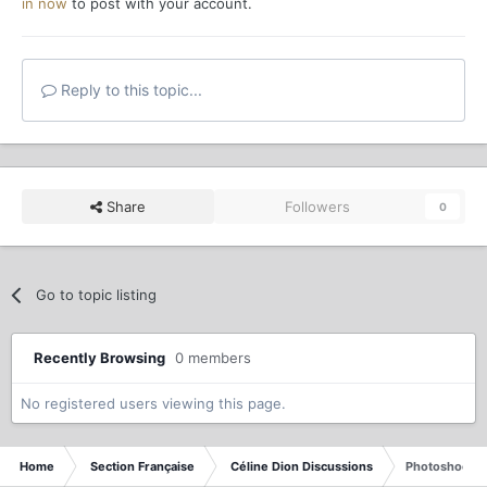
in now
to post with your account.
Reply to this topic...
Share
Followers
0
Go to topic listing
Recently Browsing
0 members
No registered users viewing this page.
Home
Section Française
Céline Dion Discussions
Photoshoot r