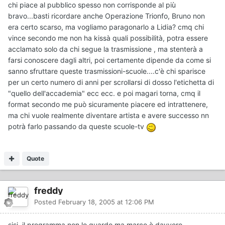
chi piace al pubblico spesso non corrisponde al più
bravo...basti ricordare anche Operazione Trionfo, Bruno non
era certo scarso, ma vogliamo paragonarlo a Lidia? cmq chi
vince secondo me non ha kissà quali possibilità, potra essere
acclamato solo da chi segue la trasmissione , ma stenterà a
farsi conoscere dagli altri, poi certamente dipende da come si
sanno sfruttare queste trasmissioni-scuole....c'è chi sparisce
per un certo numero di anni per scrollarsi di dosso l'etichetta di
"quello dell'accademia" ecc ecc. e poi magari torna, cmq il
format secondo me può sicuramente piacere ed intrattenere,
ma chi vuole realmente diventare artista e avere successo nn
potrà farlo passando da queste scuole-tv
Quote
freddy
Posted
February 18, 2005 at 12:06 PM
sisi..il programma non lo guardo ma marco è davvero