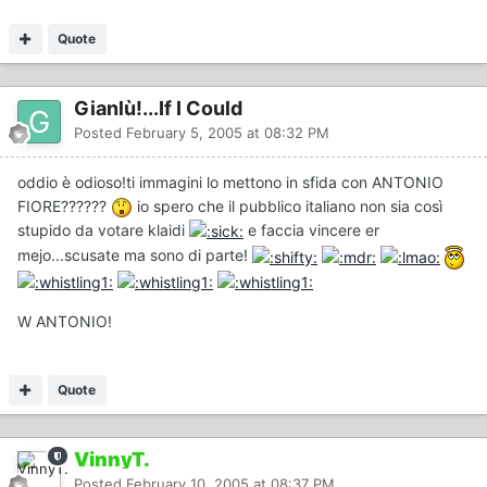
Quote
Gianlù!...If I Could
Posted
February 5, 2005 at 08:32 PM
oddio è odioso!ti immagini lo mettono in sfida con ANTONIO
FIORE??????
io spero che il pubblico italiano non sia così
stupido da votare klaidi
e faccia vincere er
mejo...scusate ma sono di parte!
W ANTONIO!
Quote
VinnyT.
Posted
February 10, 2005 at 08:37 PM