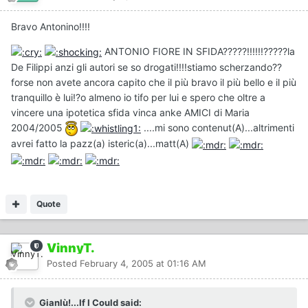
Bravo Antonino!!!!
ANTONIO FIORE IN SFIDA?????!!!!!!?????la
De Filippi anzi gli autori se so drogati!!!!stiamo scherzando??
forse non avete ancora capito che il più bravo il più bello e il più
tranquillo è lui!?o almeno io tifo per lui e spero che oltre a
vincere una ipotetica sfida vinca anke AMICI di Maria
2004/2005
....mi sono contenut(A)...altrimenti
avrei fatto la pazz(a) isteric(a)...matt(A)
Quote
VinnyT.
Posted
February 4, 2005 at 01:16 AM
Gianlù!...If I Could said: