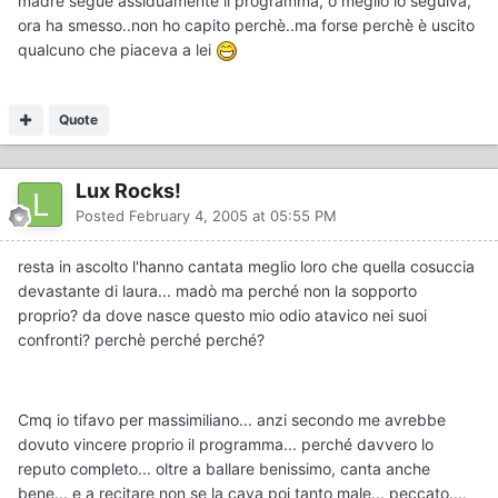
madre segue assiduamente il programma, o meglio lo seguiva,
ora ha smesso..non ho capito perchè..ma forse perchè è uscito
qualcuno che piaceva a lei
Quote
Lux Rocks!
Posted
February 4, 2005 at 05:55 PM
resta in ascolto l'hanno cantata meglio loro che quella cosuccia
devastante di laura... madò ma perché non la sopporto
proprio? da dove nasce questo mio odio atavico nei suoi
confronti? perchè perché perché?
Cmq io tifavo per massimiliano... anzi secondo me avrebbe
dovuto vincere proprio il programma... perché davvero lo
reputo completo... oltre a ballare benissimo, canta anche
bene... e a recitare non se la cava poi tanto male... peccato....