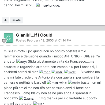
carino..bei muscoli...
Quote
Gianlù!...If I Could
Posted
February 18, 2005 at 01:14 PM
mi si è ri-rotto il pc quindi non ho potuto postare il mio
rammarico e delusione quando il mitico ANTONIO FIORE se n'è
andato!
Sfida giustamente vinta da Francesco....ma
scusate le ragazzine arrapate non votano più per i bonazzi, i
cosìdetti sorchi di dio?
....Si vabbè ma
che mi fate crede che Antonio sta con quella si per spolverà la
camera e pettinà le barbie!!
basta non mi
piace più amici mo non tifo per nessuno anzi si forse per
Francesco....cmq klaidy non se ne può andà a sparassi in
bocca???
....cmq thanks per il divertente supporto
che mi avete dato.