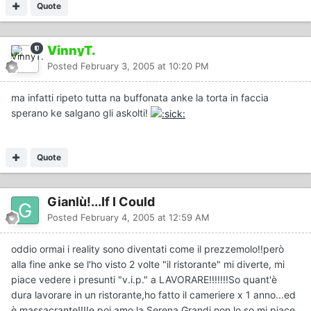
Quote
VinnyT.
Posted
February 3, 2005 at 10:20 PM
ma infatti ripeto tutta na buffonata anke la torta in faccia
sperano ke salgano gli askolti!
Quote
Gianlù!...If I Could
Posted
February 4, 2005 at 12:59 AM
oddio ormai i reality sono diventati come il prezzemolo!!però
alla fine anke se l'ho visto 2 volte "il ristorante" mi diverte, mi
piace vedere i presunti "v.i.p." a LAVORARE!!!!!!!So quant'è
dura lavorare in un ristorante,ho fatto il cameriere x 1 anno...ed
è massacrante!!!!e poi amo la Serena Grandi,non lo so mi piace