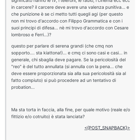
significato hanno le tv, i telefoni, le radio, i cinema ecc ecc
in carcere? il carcere deve avere una valenza punitiva... e
che punizione è se ci metto tutti quegli agi (per questo
non mi trovo d'accordo con Filippo Grammatica e con i
suoi principi di difesa... nè mi trovo d'accordo con Cesare
lombroso e Ferri...)?
questo per parlare di serena grandi (che cmq non
sopporto.... sta kiattona!)... e cmq ci sono casi e casi... in
generale, chi sbaglia deve pagare. Se la pericolosità del
"reo" è del tutto annullata (si annulla con la pena... che
deve essere proporzionata sia alla sua pericolosità sia al
fatto compiuto) si può procedere ad un tentativo di
probation...
Ma sta torta in faccia, alla fine, per quale motivo (reale e/o
fittizio e/o cotruito) è stata lanciata?
<{POST_SNAPBACK}>