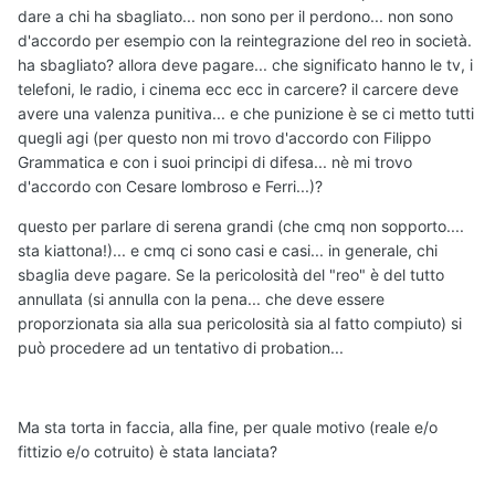
dare a chi ha sbagliato... non sono per il perdono... non sono
d'accordo per esempio con la reintegrazione del reo in società.
ha sbagliato? allora deve pagare... che significato hanno le tv, i
telefoni, le radio, i cinema ecc ecc in carcere? il carcere deve
avere una valenza punitiva... e che punizione è se ci metto tutti
quegli agi (per questo non mi trovo d'accordo con Filippo
Grammatica e con i suoi principi di difesa... nè mi trovo
d'accordo con Cesare lombroso e Ferri...)?
questo per parlare di serena grandi (che cmq non sopporto....
sta kiattona!)... e cmq ci sono casi e casi... in generale, chi
sbaglia deve pagare. Se la pericolosità del "reo" è del tutto
annullata (si annulla con la pena... che deve essere
proporzionata sia alla sua pericolosità sia al fatto compiuto) si
può procedere ad un tentativo di probation...
Ma sta torta in faccia, alla fine, per quale motivo (reale e/o
fittizio e/o cotruito) è stata lanciata?