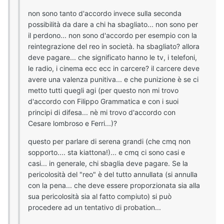
non sono tanto d'accordo invece sulla seconda
possibilità da dare a chi ha sbagliato... non sono per
il perdono... non sono d'accordo per esempio con la
reintegrazione del reo in società. ha sbagliato? allora
deve pagare... che significato hanno le tv, i telefoni,
le radio, i cinema ecc ecc in carcere? il carcere deve
avere una valenza punitiva... e che punizione è se ci
metto tutti quegli agi (per questo non mi trovo
d'accordo con Filippo Grammatica e con i suoi
principi di difesa... nè mi trovo d'accordo con
Cesare lombroso e Ferri...)?
questo per parlare di serena grandi (che cmq non
sopporto.... sta kiattona!)... e cmq ci sono casi e
casi... in generale, chi sbaglia deve pagare. Se la
pericolosità del "reo" è del tutto annullata (si annulla
con la pena... che deve essere proporzionata sia alla
sua pericolosità sia al fatto compiuto) si può
procedere ad un tentativo di probation...