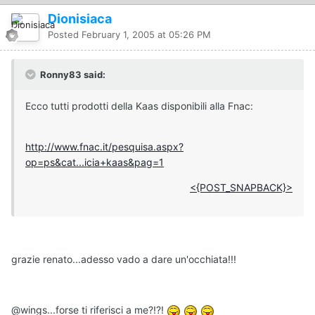
Dionisiaca
Posted
February 1, 2005 at 05:26 PM
Ronny83 said:
Ecco tutti prodotti della Kaas disponibili alla Fnac:
http://www.fnac.it/pesquisa.aspx?
op=ps&cat...icia+kaas&pag=1
<{POST_SNAPBACK}>
grazie renato...adesso vado a dare un'occhiata!!!
@wings...forse ti riferisci a me?!?!