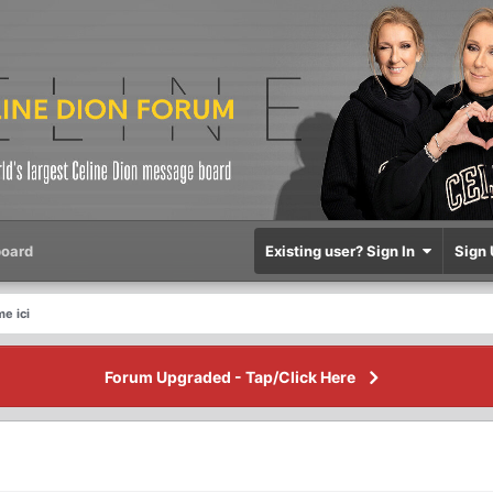
oard
Existing user? Sign In
Sign 
e ici
Forum Upgraded - Tap/Click Here