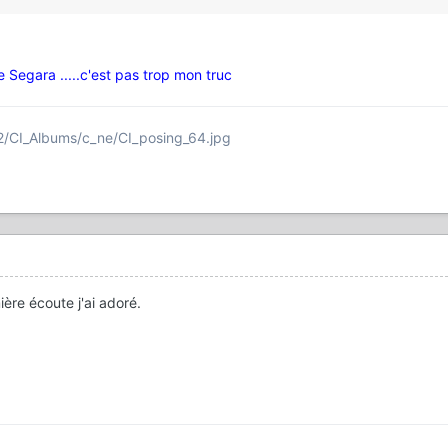
 Segara .....c'est pas trop mon truc
142/CI_Albums/c_ne/CI_posing_64.jpg
ère écoute j'ai adoré.