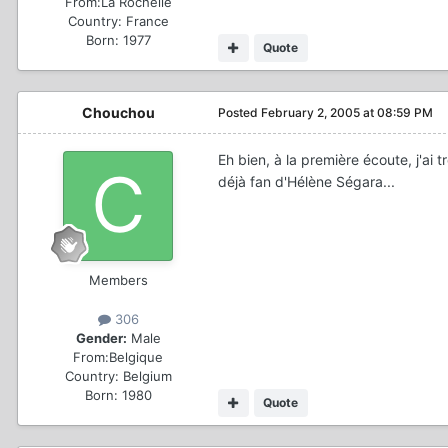
From:
La Rochelle
Country:
France
Born: 1977
Quote
Chouchou
Posted
February 2, 2005 at 08:59 PM
Eh bien, à la première écoute, j'ai 
déjà fan d'Hélène Ségara...
Members
306
Gender:
Male
From:
Belgique
Country:
Belgium
Born: 1980
Quote