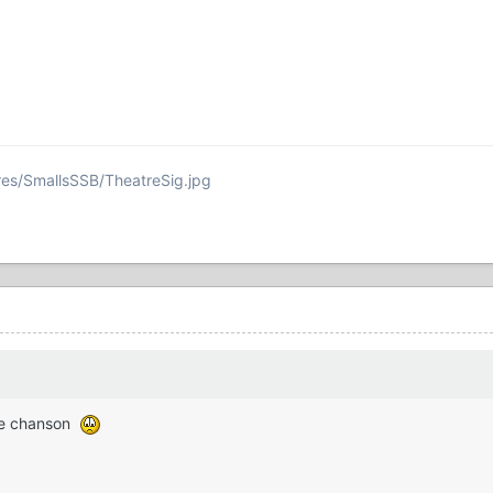
ures/SmallsSSB/TheatreSig.jpg
tte chanson