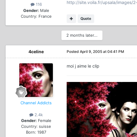
http://site.voila.fr/upsala/images/2
116
Gender:
Male
Country:
France
Quote
2 months later...
4celine
Posted
April 9, 2005 at 04:41 PM
moi j aime le clip
Channel Addicts
2.4k
Gender:
Female
Country:
suisse
Born: 1987