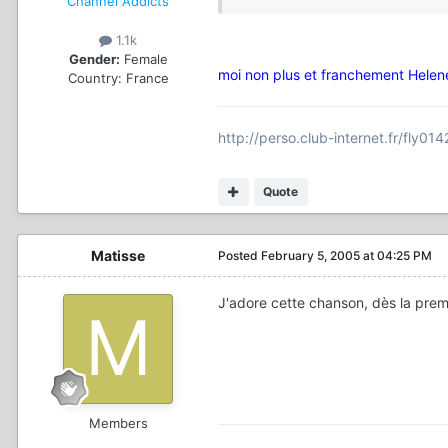
Channel Addicts
1.1k
Gender:
Female
moi non plus et franchement Helene
Country:
France
http://perso.club-internet.fr/fly0
Quote
Matisse
Posted
February 5, 2005 at 04:25 PM
J'adore cette chanson, dès la premi
Members