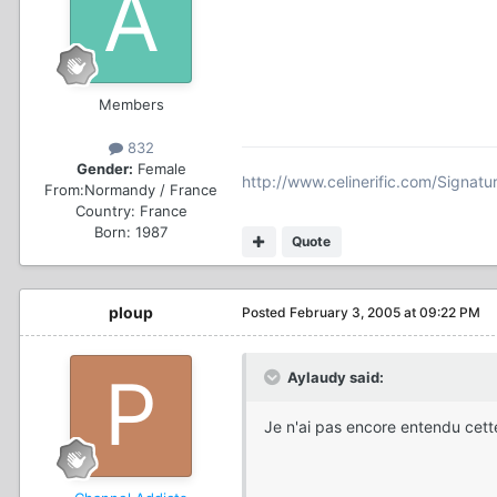
Members
832
Gender:
Female
http://www.celinerific.com/Signat
From:
Normandy / France
Country:
France
Born: 1987
Quote
ploup
Posted
February 3, 2005 at 09:22 PM
Aylaudy said:
Je n'ai pas encore entendu ce