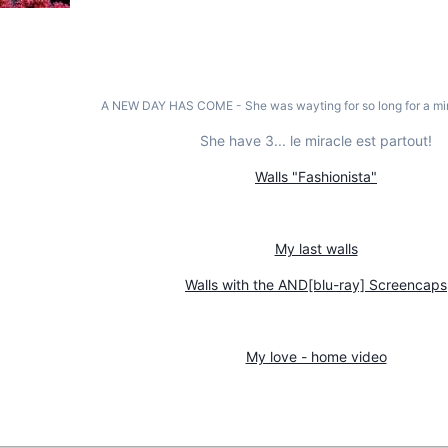
A NEW DAY HAS COME - She was wayting for so long for a mir
She have 3... le miracle est partout!
Walls "Fashionista"
My last walls
Walls with the AND[blu-ray] Screencaps
My love - home video