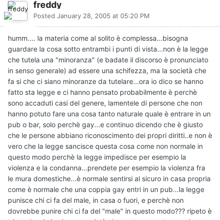
freddy
Posted
January 28, 2005 at 05:20 PM
humm.... la materia come al solito è complessa...bisogna
guardare la cosa sotto entrambi i punti di vista...non è la legge
che tutela una "minoranza" (e badate il discorso è pronunciato
in senso generale) ad essere una schifezza, ma la società che
fa si che ci siano minoranze da tutelare...ora io dico se hanno
fatto sta legge e ci hanno pensato probabilmente è perchè
sono accaduti casi del genere, lamentele di persone che non
hanno potuto fare una cosa tanto naturale quale è entrare in un
pub o bar, solo perchè gay...e continuo dicendo che è giusto
che le persone abbiano riconoscimento dei propri diritti..e non è
vero che la legge sancisce questa cosa come non normale in
questo modo perchè la legge impedisce per esempio la
violenza e la condanna...prendete per esempio la violenza fra
le mura domestiche...è normale sentirsi al sicuro in casa propria
come è normale che una coppia gay entri in un pub...la legge
punisce chi ci fa del male, in casa o fuori, e perchè non
dovrebbe punire chi ci fa del "male" in questo modo??? ripeto è