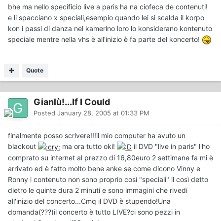
bhe ma nello specificio live a paris ha na ciofeca de contenuti!
e li spacciano x speciali,esempio quando lei si scalda il korpo
kon i passi di danza nel kamerino loro lo konsiderano kontenuto
speciale mentre nella vhs è all'inizio è fa parte del koncerto!
Quote
Gianlù!...If I Could
Posted
January 28, 2005 at 01:33 PM
finalmente posso scrivere!!!il mio computer ha avuto un
blackout
ma ora tutto oki!
il DVD "live in paris" l'ho
comprato su internet al prezzo di 16,80euro 2 settimane fa mi è
arrivato ed è fatto molto bene anke se come dicono Vinny e
Ronny i contenuto non sono proprio così "speciali" il così detto
dietro le quinte dura 2 minuti e sono immagini che rivedi
all'inizio del concerto...Cmq il DVD è stupendo!Una
domanda(???)il concerto è tutto LIVE?ci sono pezzi in