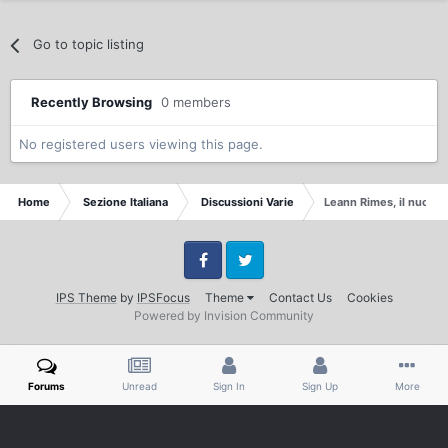
Go to topic listing
Recently Browsing
0 members
No registered users viewing this page.
Home
Sezione Italiana
Discussioni Varie
Leann Rimes, il nuovo
Facebook
Twitter
IPS Theme
by
IPSFocus
Theme
Contact Us
Cookies
Powered by Invision Community
Forums
Unread
Sign In
Sign Up
More