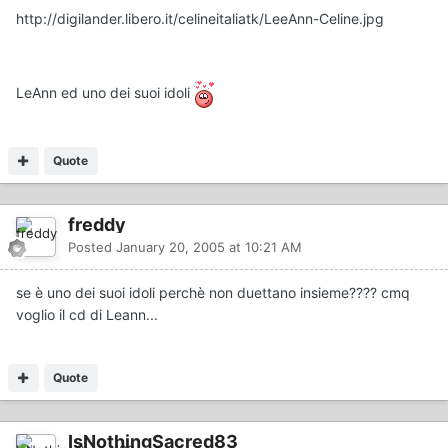
http://digilander.libero.it/celineitaliatk/LeeAnn-Celine.jpg
LeAnn ed uno dei suoi idoli
Quote
freddy
Posted
January 20, 2005 at 10:21 AM
se è uno dei suoi idoli perchè non duettano insieme???? cmq
voglio il cd di Leann...
Quote
IsNothingSacred83