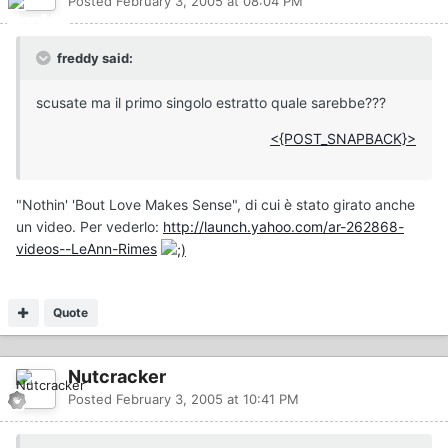
Posted
February 3, 2005 at 08:04 PM
freddy said:
scusate ma il primo singolo estratto quale sarebbe???
<{POST_SNAPBACK}>
"Nothin' 'Bout Love Makes Sense", di cui è stato girato anche
un video. Per vederlo:
http://launch.yahoo.com/ar-262868-
videos--LeAnn-Rimes
Quote
Nutcracker
Posted
February 3, 2005 at 10:41 PM