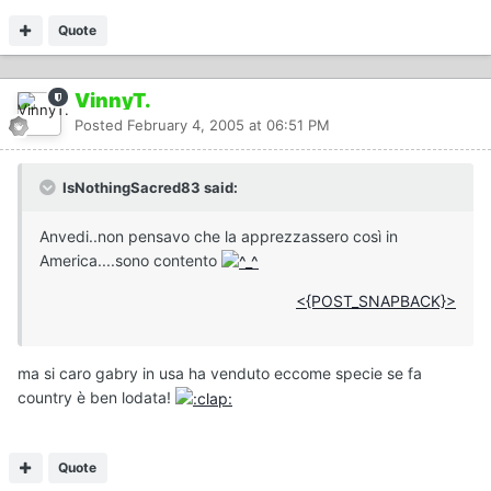
Quote
VinnyT.
Posted
February 4, 2005 at 06:51 PM
IsNothingSacred83 said:
Anvedi..non pensavo che la apprezzassero così in
America....sono contento
<{POST_SNAPBACK}>
ma si caro gabry in usa ha venduto eccome specie se fa
country è ben lodata!
Quote