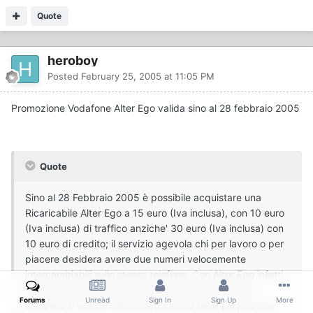
Quote
heroboy
Posted
February 25, 2005 at 11:05 PM
Promozione Vodafone Alter Ego valida sino al 28 febbraio 2005
Quote
Sino al 28 Febbraio 2005 è possibile acquistare una
Ricaricabile Alter Ego a 15 euro (Iva inclusa), con 10 euro
(Iva inclusa) di traffico anziche' 30 euro (Iva inclusa) con
10 euro di credito; il servizio agevola chi per lavoro o per
piacere desidera avere due numeri velocemente
intercambiabili sullo stesso telefono. Con Alter Ego infatti
è possibile passare da un numero all'altro in modo
Forums
Unread
Sign In
Sign Up
More
semplice e veloce utilizzando il menu della propria SIM