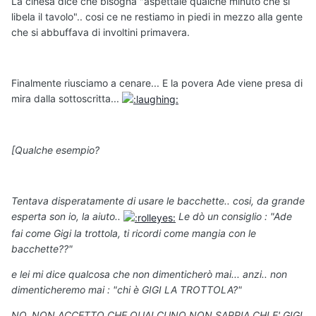
La cinesa dice che bisogna "aspettale qualche minuto che si
libela il tavolo".. cosi ce ne restiamo in piedi in mezzo alla gente
che si abbuffava di involtini primavera.
Finalmente riusciamo a cenare... E la povera Ade viene presa di
mira dalla sottoscritta...
[Qualche esempio?
Tentava disperatamente di usare le bacchette.. cosi, da grande
esperta son io, la aiuto..
Le dò un consiglio : "Ade
fai come Gigi la trottola, ti ricordi come mangia con le
bacchette??"
e lei mi dice qualcosa che non dimenticherò mai... anzi.. non
dimenticheremo mai : "chi è GIGI LA TROTTOLA?"
NO. NON ACCETTO CHE QUALCUNO NON SAPPIA CHI E' GIGI