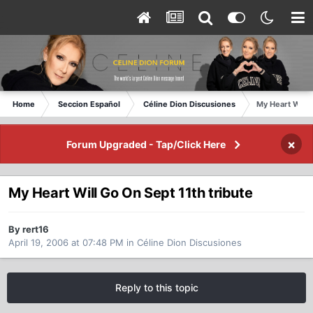
Home
Seccion Español
Céline Dion Discusiones
My Heart Will 
×
Forum Upgraded - Tap/Click Here
My Heart Will Go On Sept 11th tribute
By rert16
April 19, 2006 at 07:48 PM
in
Céline Dion Discusiones
Reply to this topic