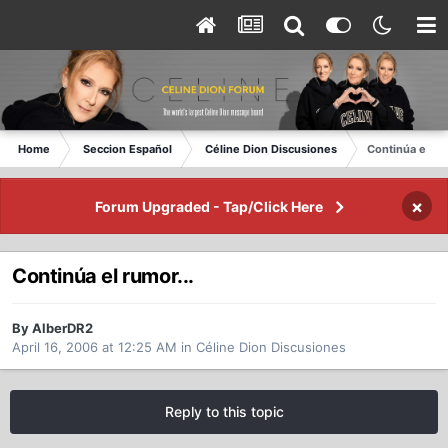
Home
Seccion Español
Céline Dion Discusiones
Continúa el rum
×
Forum Upgraded - Tap/Click Here
Continúa el rumor...
By AlberDR2
April 16, 2006 at 12:25 AM
in
Céline Dion Discusiones
Reply to this topic