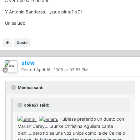
A ver que sale de ahí.
Y Antonio Banderas... ¿que pinta? xD!
Un saludo
Quote
stew
Posted
April 16, 2006 at 03:57 PM
Mónica said:
coke21 said:
Hubiese preferido un dueto con
Mariah Carey.....aunke Christina Aguilera canta
bien.....pero no es una voz unica como la de Celine o
Mariah...le faltan muchos años todavia para igualar