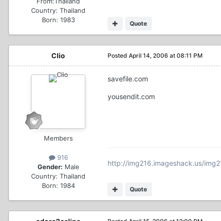
From:
Thailand
Country:
Thailand
Born: 1983
Quote
Clio
Posted
April 14, 2006 at 08:11 PM
savefile.com
yousendit.com
Members
916
http://img216.imageshack.us/img
Gender:
Male
Country:
Thailand
Born: 1984
Quote