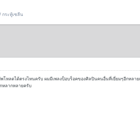
 กระทู้เซลีน
พโหลดได้ตรงไหนครับ ผมมีเพลงป็อบร็อคของศิลปินคนอื่นที่เยี่ยมๆอีกหลาย
อีกหลากหลายครับ