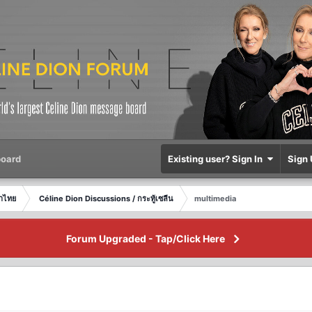
oard
Existing user? Sign In
Sign 
ษาไทย
Céline Dion Discussions / กระทู้เซลีน
multimedia
Forum Upgraded - Tap/Click Here