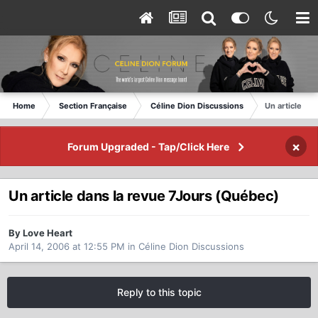
Home
Section Française
Céline Dion Discussions
Un article da
×
Forum Upgraded - Tap/Click Here
Un article dans la revue 7Jours (Québec)
By Love Heart
April 14, 2006 at 12:55 PM
in
Céline Dion Discussions
Reply to this topic