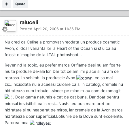
Quote
raluceli
Posted
April 20, 2006 at 11:36 PM
Nu cred ca Celine a promovat vreodata un producs cosmetic
Avon, ci doar varianta lor la Heart of the Ocean si stiu ca au
folosit o imagine de la LTAL photoshoot...
Revenind la topic, eu prefer marca Oriflame desi nu am foarte
multe produse de-ale lor. Dar tot ce am imi place si nu am ce
reprosa. In schimb, la produsele Avon
ce sa mai
zic...niciodata nu e aceeasi culoare ca si in catalog, cremele nu
hidrateaza cum trebuie...sincer pe mine m-au cam dezamagit
. Doar gama naturals e cat de cat buna. Dar doar pentru
mirosul irezistibil, ca in rest...Nush...eu pun mare pret pe
hidratare si nu neaparat pe miros, iar cremele de la Avon parca
hidrateaza doar superficial.Lotiunile de la Dove sunt excelente.
Parerea mea