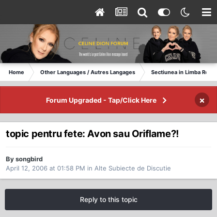
Home
Other Languages / Autres Langages
Sectiunea in Limba Rom
×
Forum Upgraded - Tap/Click Here
topic pentru fete: Avon sau Oriflame?!
By songbird
April 12, 2006 at 01:58 PM
in
Alte Subiecte de Discutie
Reply to this topic