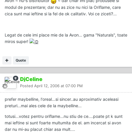
Avon ~ nu-s distribuitor
~ dar chiar imi plac produsele si
modul de prezentare; dar nu as zice nu nici la Oriflame, care
cica sunt mai ieftine si la fel de ok calitativ. Voi ce ziceti?...
Legat de cele imi place mie de la Avon... gama "Naturals", toate
miros super!
Quote
DjCeline
Posted
April 12, 2006 at 07:00 PM
prefer maybelline, l'oreal...si sincer..au aproximativ aceleasi
preturi...mai ales cele de la maybelline...
totusi...votez pentru oriflame...nu stiu de ce....poate pt k sunt
mai ieftine si sunt foarte multumita de el. am incercat si avon
dar nu mi-au placut chiar asa mult....