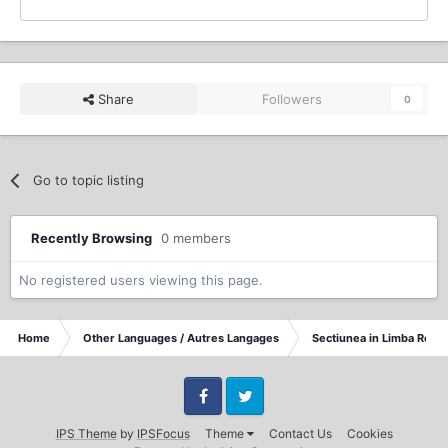
Share
Followers
0
Go to topic listing
Recently Browsing
0 members
No registered users viewing this page.
Home
Other Languages / Autres Langages
Sectiunea in Limba Rom
Facebook
Twitter
IPS Theme
by
IPSFocus
Theme
Contact Us
Cookies