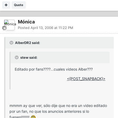
Quote
Mónica
Posted
April 13, 2006 at 11:22 PM
AlberDR2 said:
stew said:
Editado por fans????...cuales videos Alber???
<{POST_SNAPBACK}>
mmmm ay que ver, sólo dije que no era un video editado
por un fan, no que los anuncios anteriores si lo
fuesen!!!!!!!!