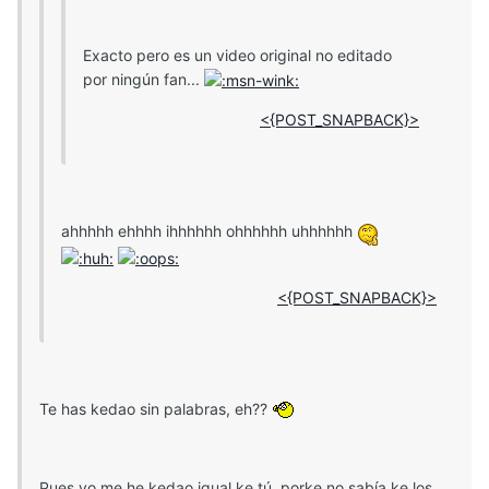
Exacto pero es un video original no editado
por ningún fan...
<{POST_SNAPBACK}>
ahhhhh ehhhh ihhhhhh ohhhhhh uhhhhhh
<{POST_SNAPBACK}>
Te has kedao sin palabras, eh??
Pues yo me he kedao igual ke tú, porke no sabía ke los