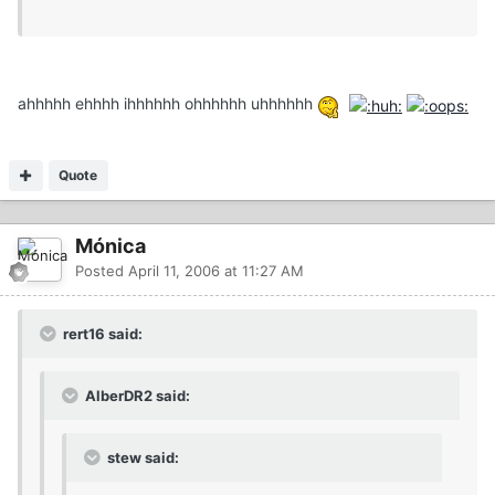
ahhhhh ehhhh ihhhhhh ohhhhhh uhhhhhh
Quote
Mónica
Posted
April 11, 2006 at 11:27 AM
rert16 said:
AlberDR2 said:
stew said: