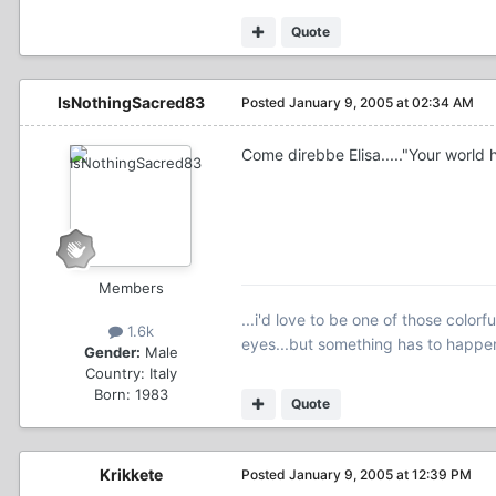
Quote
IsNothingSacred83
Posted
January 9, 2005 at 02:34 AM
Come direbbe Elisa....."Your world h
Members
...i'd love to be one of those col
1.6k
eyes...but something has to happen 
Gender:
Male
Country:
Italy
Born: 1983
Quote
Krikkete
Posted
January 9, 2005 at 12:39 PM