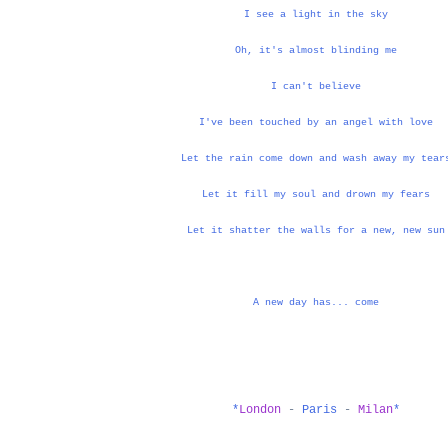
I see a light in the sky
Oh, it's almost blinding me
I can't believe
I've been touched by an angel with love
Let the rain come down and wash away my tear
Let it fill my soul and drown my fears
Let it shatter the walls for a new, new sun
A new day has... come
*
London
-
Paris
-
Milan
*