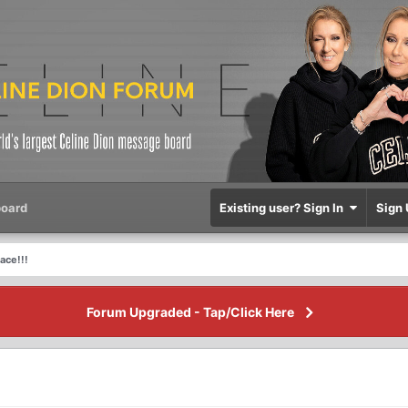
oard
Existing user? Sign In
Sign 
ace!!!
Forum Upgraded - Tap/Click Here