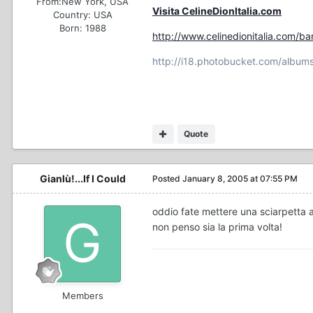
From:
New York, USA
Visita CelineDionItalia.com
Country:
USA
Born: 1988
http://www.celinedionitalia.com/b
http://i18.photobucket.com/albums
Quote
Gianlù!...If I Could
Posted
January 8, 2005 at 07:55 PM
oddio fate mettere una sciarpetta a
non penso sia la prima volta!
Members