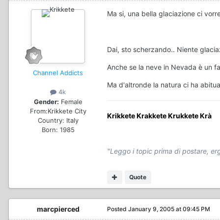
Ma si, una bella glaciazione ci vorr
Dai, sto scherzando.. Niente glaciazi
Anche se la neve in Nevada è un fat
Channel Addicts
Ma d'altronde la natura ci ha abituat
4k
Gender:
Female
From:
Krikkete City
Krikkete Krakkete Krukkete Krà
Country:
Italy
Born: 1985
"Leggo i topic prima di postare, e
Quote
marcpierced
Posted
January 9, 2005 at 09:45 PM