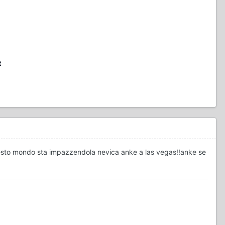
e
 questo mondo sta impazzendola nevica anke a las vegas!!anke se