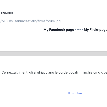
anner.png
/b130/susannacastiello/firmaforum.jpg
My Facebook page
-----
My Flickr pag
 Celine...altrimenti gli si ghiacciano le corde vocali...minchia cmq
Hush, love