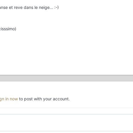
nse et reve dans le neige... :-)
cisssimo)
ign in now
to post with your account.