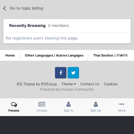
Go to topic listing
Recently Browsing
0 members
No registered users viewing this page.
Home
Other Languages / Autres Langages
Thai Section / ภาคภาษาไ
Facebook
Twitter
IPS Theme
by
IPSFocus
Theme
Contact Us
Cookies
Powered by Invision Community
Forums
Unread
Sign In
Sign Up
More