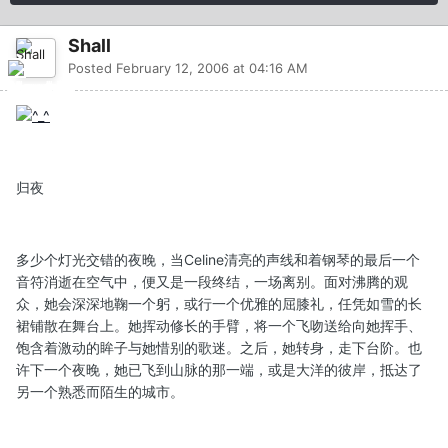
Shall
Posted
February 12, 2006 at 04:16 AM
归夜
多少个灯光交错的夜晚，当Celine清亮的声线和着钢琴的最后一个
音符消逝在空气中，便又是一段终结，一场离别。面对沸腾的观
众，她会深深地鞠一个躬，或行一个优雅的屈膝礼，任凭如雪的长
裙铺散在舞台上。她挥动修长的手臂，将一个飞吻送给向她挥手、
饱含着激动的眸子与她惜别的歌迷。之后，她转身，走下台阶。也
许下一个夜晚，她已飞到山脉的那一端，或是大洋的彼岸，抵达了
另一个熟悉而陌生的城市。