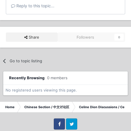
Reply to this topic...
Share
Followers
0
Go to topic listing
Recently Browsing
0 members
No registered users viewing this page.
Home
Chinese Section / 中文讨论区
Celine Dion Discussions / Celi
Facebook
Twitter