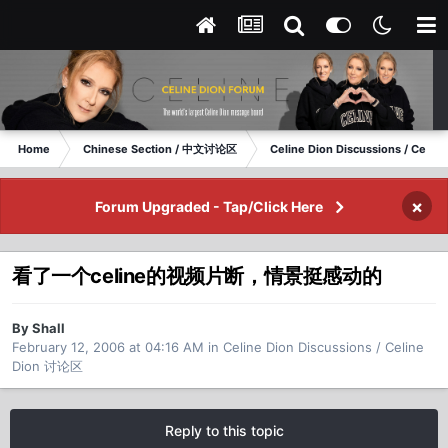
Home
Chinese Section / 中文讨论区
Celine Dion Discussions / Celi
×
Forum Upgraded - Tap/Click Here
看了一个celine的视频片断，情景挺感动的
By Shall
February 12, 2006 at 04:16 AM
in
Celine Dion Discussions / Celine
Dion 讨论区
Reply to this topic