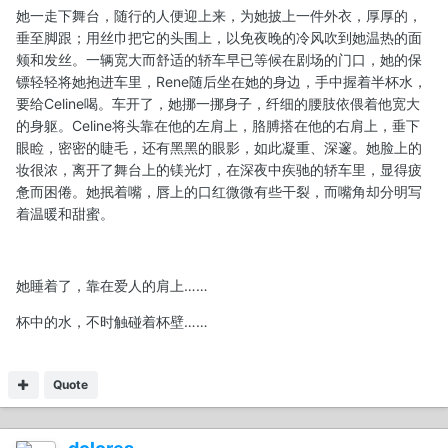
她一走下舞台，随行的人便迎上来，为她披上一件外衣，厚厚的，
垂至脚跟；用丝巾把它的头围上，以免夜晚的冷风吹到她温热的面
颊和发丝。一辆宽大而舒适的轿车早已等候在剧场的门口，她的保
镖轻轻将她抱进车里，Rene随后坐在她的身边，手中握着半杯水，
要给Celine喝。车开了，她挪一挪身子，纤细的腰肢依偎着他宽大
的身躯。Celine将头靠在他的左肩上，胳膊搭在他的右肩上，垂下
眼睑，密密的睫毛，还有黑黑的眼影，如此凝重、深邃。她脸上的
妆很浓，离开了舞台上的镁光灯，在深夜中疾驰的轿车里，显得疲
惫而困倦。她抿着嘴，唇上的口红微微有些干裂，而嘴角却分明写
着温暖和甜蜜。
她睡着了，靠在爱人的肩上……
杯中的水，不时触碰着杯壁……
Quote