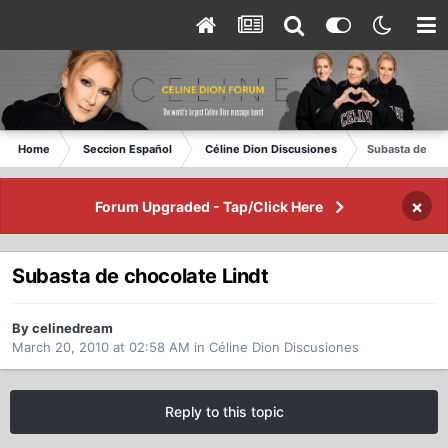
Home
Seccion Español
Céline Dion Discusiones
Subasta de cho
×
Forum Upgraded - Tap/Click Here
Subasta de chocolate Lindt
By celinedream
March 20, 2010 at 02:58 AM
in
Céline Dion Discusiones
Reply to this topic