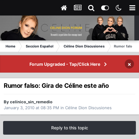
Home
Seccion Español
Céline Dion Discusiones
Rumor falso: G
×
Forum Upgraded - Tap/Click Here
Rumor falso: Gira de Céline este año
By celínico_sin_remedio
January 3, 2010 at 08:35 PM
in
Céline Dion Discusiones
Reply to this topic