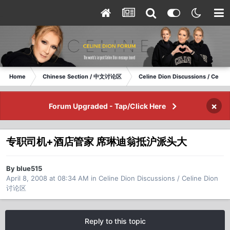
Home
Chinese Section / 中文讨论区
Celine Dion Discussions / Celi
×
Forum Upgraded - Tap/Click Here
专职司机+酒店管家 席琳迪翁抵沪派头大
By blue515
April 8, 2008 at 08:34 AM
in
Celine Dion Discussions / Celine Dion
讨论区
Reply to this topic