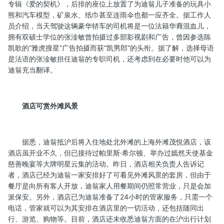
专辑《爱的契机》，后排的座位上放置了为迪翁儿子准备的玩具小
熊和汽车模型，矿泉水、纸巾甚至连雨伞也都一应齐全。据工作人
员介绍，当天驾驶这辆豪华轿车的司机将是一位法籍华裔混血儿，
拥有双硕士学位的张淦敏曾拍摄过多部影视剧和广告，曾因参选陈
凯歌的“雅虎搜星”广告拍摄而获“凯男郎”的头衔。据了解，选择母语
是法语的张淦敏担任迪翁的专职司机，还考虑到在必要时他可以为
迪翁充当翻译。
酒店可赏外滩风景
据悉，迪翁抵沪后将入住地处北外滩的上海外滩茂悦酒店，该
酒店虽开业不久，但已接待过帕里斯·希尔顿、举办过嫣然天使基金
慈善晚宴等大牌明星云集的活动。昨日，酒店相关负责人告诉记
者，酒店已经为迪翁一家安排好了可看见外滩风景的套房，但由于
餐厅是向所有客人开放，迪翁家人用餐期间仍照常营业，只是会加
派保安。另外，酒店已为迪翁准备了24小时的管家服务，只需一个
电话，管家就可以为其安排在酒店里的一切活动，还包括随同出
行、游览、购物等。目前，酒店还未收悉迪翁方面的在沪出行计划