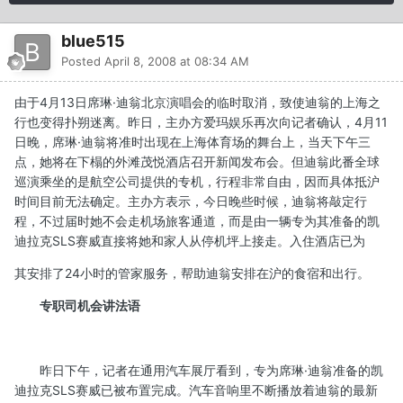
blue515
Posted
April 8, 2008 at 08:34 AM
由于4月13日席琳·迪翁北京演唱会的临时取消，致使迪翁的上海之
行也变得扑朔迷离。昨日，主办方爱玛娱乐再次向记者确认，4月11
日晚，席琳·迪翁将准时出现在上海体育场的舞台上，当天下午三
点，她将在下榻的外滩茂悦酒店召开新闻发布会。但迪翁此番全球
巡演乘坐的是航空公司提供的专机，行程非常自由，因而具体抵沪
时间目前无法确定。主办方表示，今日晚些时候，迪翁将敲定行
程，不过届时她不会走机场旅客通道，而是由一辆专为其准备的凯
迪拉克SLS赛威直接将她和家人从停机坪上接走。入住酒店已为
其安排了24小时的管家服务，帮助迪翁安排在沪的食宿和出行。
专职司机会讲法语
昨日下午，记者在通用汽车展厅看到，专为席琳·迪翁准备的凯
迪拉克SLS赛威已被布置完成。汽车音响里不断播放着迪翁的最新