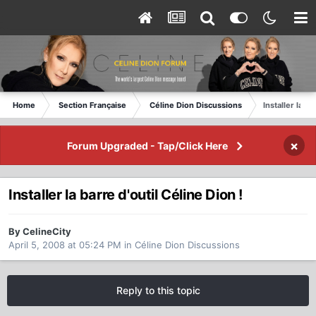
Home
Section Française
Céline Dion Discussions
Installer la ba
×
Forum Upgraded - Tap/Click Here
Installer la barre d'outil Céline Dion !
By CelineCity
April 5, 2008 at 05:24 PM
in
Céline Dion Discussions
Reply to this topic