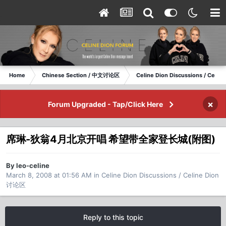
Home
Chinese Section / 中文讨论区
Celine Dion Discussions / Celi
×
Forum Upgraded - Tap/Click Here
席琳-狄翁4月北京开唱 希望带全家登长城(附图)
By leo-celine
March 8, 2008 at 01:56 AM
in
Celine Dion Discussions / Celine Dion
讨论区
Reply to this topic