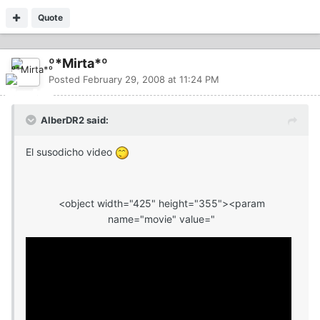
Quote
º*Mirta*º
Posted
February 29, 2008 at 11:24 PM
AlberDR2 said:
El susodicho video
<object width="425" height="355"><param
name="movie" value="