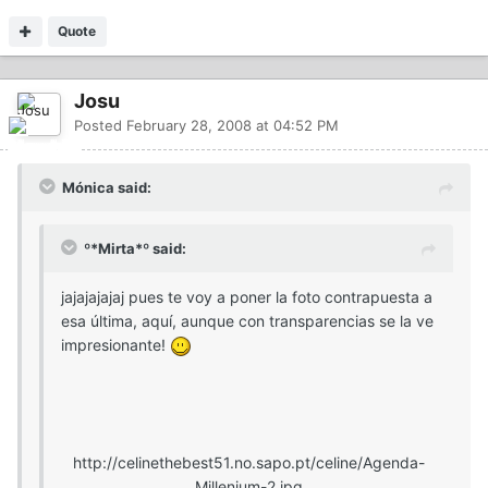
Quote
Josu
Posted
February 28, 2008 at 04:52 PM
Mónica said:
º*Mirta*º said:
jajajajajaj pues te voy a poner la foto contrapuesta a
esa última, aquí, aunque con transparencias se la ve
impresionante!
http://celinethebest51.no.sapo.pt/celine/Agenda-
Millenium-2.jpg