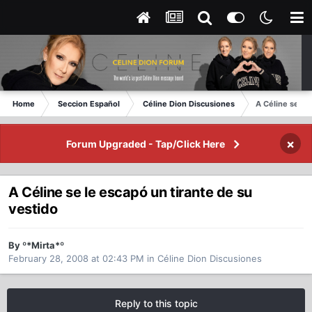
Home
Seccion Español
Céline Dion Discusiones
A Céline se le
×
Forum Upgraded - Tap/Click Here
A Céline se le escapó un tirante de su
vestido
By º*Mirta*º
February 28, 2008 at 02:43 PM
in
Céline Dion Discusiones
Reply to this topic