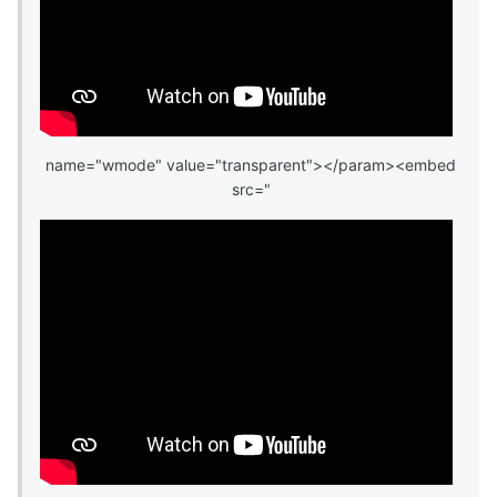
name="wmode" value="transparent"></param><embed
src="