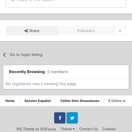
Share
Followers
0
Go to topic listing
Recently Browsing
0 members
No registered users viewing this page.
Home
Seccion Español
Céline Dion Discusiones
A Céline se le
Facebook
Twitter
IPS Theme
by
IPSFocus
Theme
Contact Us
Cookies