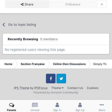
Share
Followers
0
Go to topic listing
Recently Browsing
0 members
No registered users viewing this page.
Home
Section Française
Céline Dion Discussions
Simply The Be
Facebook
Twitter
IPS Theme
by
IPSFocus
Theme
Contact Us
Cookies
Powered by Invision Community
Forums
Unread
Sign In
Sign Up
More