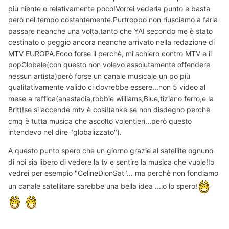
più niente o relativamente poco!Vorrei vederla punto e basta
però nel tempo costantemente.Purtroppo non riusciamo a farla
passare neanche una volta,tanto che YAI secondo me è stato
cestinato o peggio ancora neanche arrivato nella redazione di
MTV EUROPA.Ecco forse il perchè, mi schiero contro MTV e il
popGlobale(con questo non volevo assolutamente offendere
nessun artista)però forse un canale musicale un po più
qualitativamente valido ci dovrebbe essere...non 5 video al
mese a raffica(anastacia,robbie williams,Blue,tiziano ferro,e la
Brit)!se si accende mtv è così!(anke se non disdegno perchè
cmq è tutta musica che ascolto volentieri...però questo
intendevo nel dire "globalizzato").
A questo punto spero che un giorno grazie al satellite ognuno
di noi sia libero di vedere la tv e sentire la musica che vuole!Io
vedrei per esempio "CelineDionSat"... ma perchè non fondiamo
un canale satellitare sarebbe una bella idea ...io lo spero!