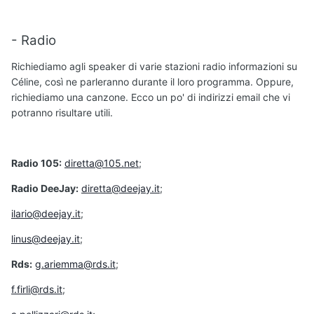
- Radio
Richiediamo agli speaker di varie stazioni radio informazioni su
Céline, così ne parleranno durante il loro programma. Oppure,
richiediamo una canzone. Ecco un po' di indirizzi email che vi
potranno risultare utili.
Radio 105:
diretta@105.net
;
Radio DeeJay:
diretta@deejay.it
;
ilario@deejay.it
;
linus@deejay.it
;
Rds:
g.ariemma@rds.it
;
f.firli@rds.it
;