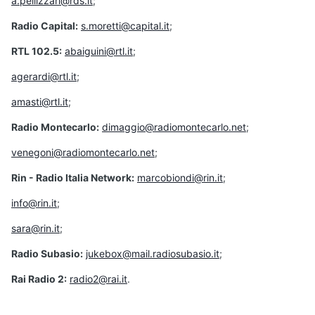
a.pellizzari@rds.it
;
Radio Capital:
s.moretti@capital.it
;
RTL 102.5:
abaiguini@rtl.it
;
agerardi@rtl.it
;
amasti@rtl.it
;
Radio Montecarlo:
dimaggio@radiomontecarlo.net
;
venegoni@radiomontecarlo.net
;
Rin - Radio Italia Network:
marcobiondi@rin.it
;
info@rin.it
;
sara@rin.it
;
Radio Subasio:
jukebox@mail.radiosubasio.it
;
Rai Radio 2:
radio2@rai.it
.