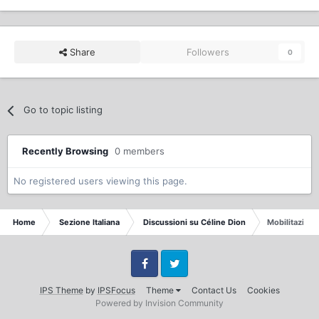
Share
Followers
0
Go to topic listing
Recently Browsing
0 members
No registered users viewing this page.
Home
Sezione Italiana
Discussioni su Céline Dion
Mobilitazione 
Facebook
Twitter
IPS Theme
by
IPSFocus
Theme
Contact Us
Cookies
Powered by Invision Community