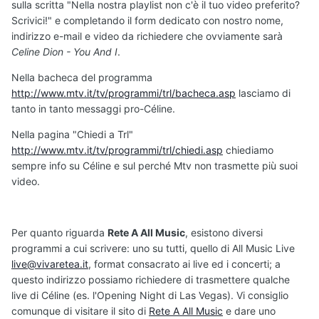
sulla scritta "Nella nostra playlist non c'è il tuo video preferito?
Scrivici!" e completando il form dedicato con nostro nome,
indirizzo e-mail e video da richiedere che ovviamente sarà
Celine Dion - You And I
.
Nella bacheca del programma
http://www.mtv.it/tv/programmi/trl/bacheca.asp
lasciamo di
tanto in tanto messaggi pro-Céline.
Nella pagina "Chiedi a Trl"
http://www.mtv.it/tv/programmi/trl/chiedi.asp
chiediamo
sempre info su Céline e sul perché Mtv non trasmette più suoi
video.
Per quanto riguarda
Rete A All Music
, esistono diversi
programmi a cui scrivere: uno su tutti, quello di All Music Live
live@vivaretea.it
, format consacrato ai live ed i concerti; a
questo indirizzo possiamo richiedere di trasmettere qualche
live di Céline (es. l'Opening Night di Las Vegas). Vi consiglio
comunque di visitare il sito di
Rete A All Music
e dare uno